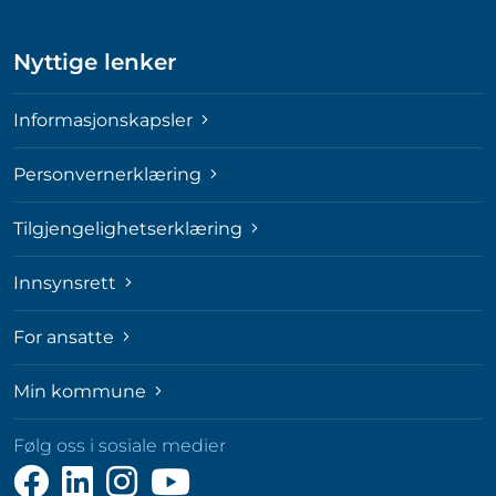
Nyttige lenker
Informasjonskapsler
Personvernerklæring
Tilgjengelighetserklæring
Innsynsrett
For ansatte
Min kommune
Følg oss i sosiale medier
Følg
Følg
Følg
Følg