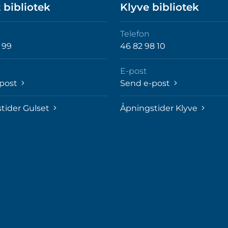
 bibliotek
Klyve bibliotek
Telefon
 99
46 82 98 10
E-post
-post
Send e-post
tider Gulset
Åpningstider Klyve