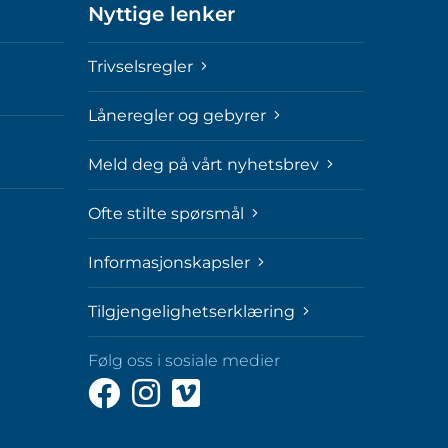
Nyttige lenker
Trivselsregler
Låneregler og gebyrer
Meld deg på vårt nyhetsbrev
Ofte stilte spørsmål
Informasjonskapsler
Tilgjengelighetserklæring
Følg oss i sosiale medier
Følg
Følg
Følg
oss
oss
oss
på
på
på