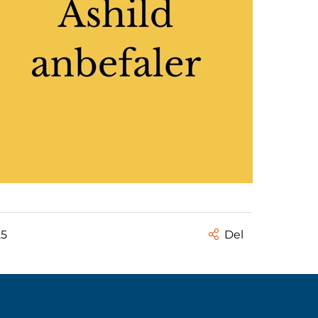
25
Del