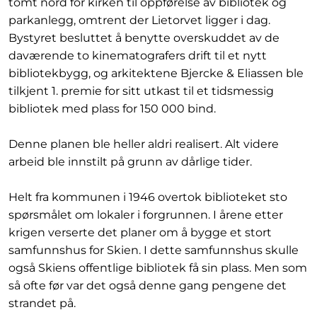
tomt nord for kirken til oppførelse av bibliotek og
parkanlegg, omtrent der Lietorvet ligger i dag.
Bystyret besluttet å benytte overskuddet av de
daværende to kinematografers drift til et nytt
bibliotekbygg, og arkitektene Bjercke & Eliassen ble
tilkjent 1. premie for sitt utkast til et tidsmessig
bibliotek med plass for 150 000 bind.
Denne planen ble heller aldri realisert. Alt videre
arbeid ble innstilt på grunn av dårlige tider.
Helt fra kommunen i 1946 overtok biblioteket sto
spørsmålet om lokaler i forgrunnen. I årene etter
krigen verserte det planer om å bygge et stort
samfunnshus for Skien. I dette samfunnshus skulle
også Skiens offentlige bibliotek få sin plass. Men som
så ofte før var det også denne gang pengene det
strandet på.