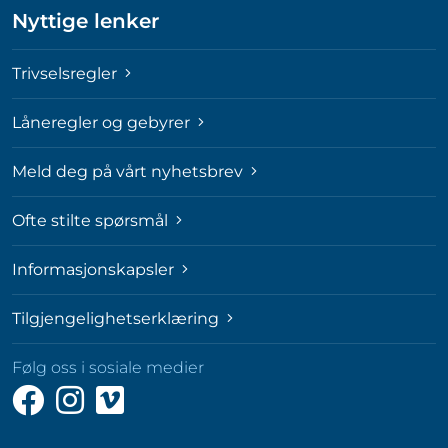
Nyttige lenker
Trivselsregler
Låneregler og gebyrer
Meld deg på vårt nyhetsbrev
Ofte stilte spørsmål
Informasjonskapsler
Tilgjengelighetserklæring
Følg oss i sosiale medier
Følg
Følg
Følg
oss
oss
oss
på
på
på