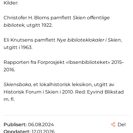
Kilder:
Christofer H. Bloms pamflett
Skien offentlige
bibliotek
, utgitt 1922.
Eli Knutsens pamflett
Nye biblioteklokaler i Skien
,
utgitt i 1963.
Rapporten fra Forprosjekt «Ibsenbiblioteket» 2015–
2016.
Skiensboka
, et lokalhistorisk leksikon, utgitt av
Historisk Forum i Skien i 2010. Red: Eyvind Blikstad
m. fl.
Publisert:
06.08.2024
Del
Oppdatert:
12.01.2026