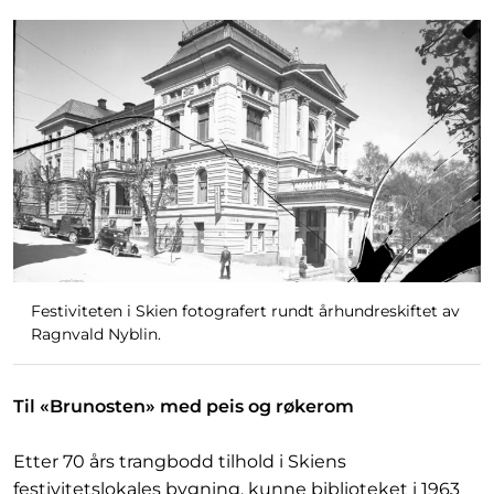
Festiviteten i Skien fotografert rundt århundreskiftet av
Ragnvald Nyblin.
Til «Brunosten» med peis og røkerom
Etter 70 års trangbodd tilhold i Skiens
festivitetslokales bygning, kunne biblioteket i 1963