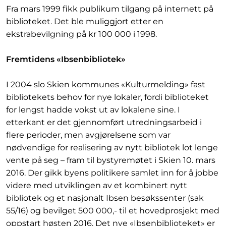
Fra mars 1999 fikk publikum tilgang på internett på
biblioteket. Det ble muliggjort etter en
ekstrabevilgning på kr 100 000 i 1998.
Fremtidens «Ibsenbibliotek»
I 2004 slo Skien kommunes «Kulturmelding» fast
bibliotekets behov for nye lokaler, fordi biblioteket
for lengst hadde vokst ut av lokalene sine. I
etterkant er det gjennomført utredningsarbeid i
flere perioder, men avgjørelsene som var
nødvendige for realisering av nytt bibliotek lot lenge
vente på seg – fram til bystyremøtet i Skien 10. mars
2016. Der gikk byens politikere samlet inn for å jobbe
videre med utviklingen av et kombinert nytt
bibliotek og et nasjonalt Ibsen besøkssenter (sak
55/16) og bevilget 500 000,- til et hovedprosjekt med
oppstart høsten 2016. Det nye «Ibsenbiblioteket» er