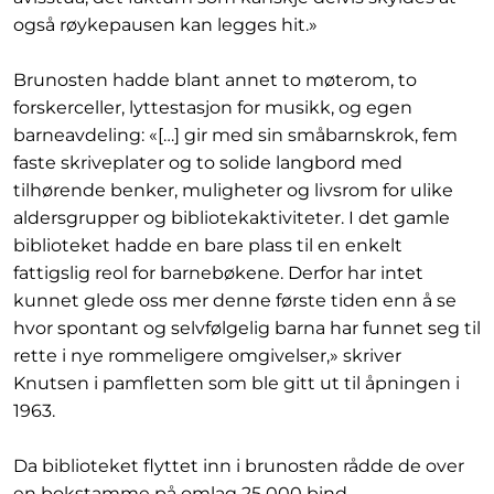
også røykepausen kan legges hit.»
Brunosten hadde blant annet to møterom, to
forskerceller, lyttestasjon for musikk, og egen
barneavdeling: «[…] gir med sin småbarnskrok, fem
faste skriveplater og to solide langbord med
tilhørende benker, muligheter og livsrom for ulike
aldersgrupper og bibliotekaktiviteter. I det gamle
biblioteket hadde en bare plass til en enkelt
fattigslig reol for barnebøkene. Derfor har intet
kunnet glede oss mer denne første tiden enn å se
hvor spontant og selvfølgelig barna har funnet seg til
rette i nye rommeligere omgivelser,» skriver
Knutsen i pamfletten som ble gitt ut til åpningen i
1963.
Da biblioteket flyttet inn i brunosten rådde de over
en bokstamme på omlag 25 000 bind.