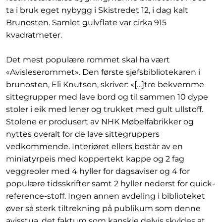
ta i bruk eget nybygg i Skistredet 12, i dag kalt
Brunosten. Samlet gulvflate var cirka 915
kvadratmeter.
Det mest populære rommet skal ha vært
«Avisleserommet». Den første sjefsbibliotekaren i
brunosten, Eli Knutsen, skriver: «[…]tre bekvemme
sittegrupper med lave bord og til sammen 10 dype
stoler i eik med lener og trukket med gult ullstoff.
Stolene er produsert av NHK Møbelfabrikker og
nyttes overalt for de lave sittegruppers
vedkommende. Interiøret ellers består av en
miniatyrpeis med koppertekt kappe og 2 fag
veggreoler med 4 hyller for dagsaviser og 4 for
populære tidsskrifter samt 2 hyller nederst for quick-
reference-stoff. Ingen annen avdeling i biblioteket
øver så sterk tiltrekning på publikum som denne
avisstua, det faktum som kanskje delvis skyldes at