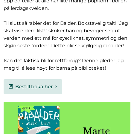
opp og teller at alle har like mange popkorn i bollen
på lørdagskvelden.
Til slutt så rabler det for Balder. Bokstavelig talt! "Jeg
skal vise dere likt!" skriker han og beveger seg ut i
verden med ett må for øye: likhet, symmetri og den
skjønneste "orden". Dette blir selvfølgelig rabalder!
Kan det faktisk bli for rettferdig? Denne gleder jeg
meg til å lese høyt for barna på biblioteket!
Bestill boka her