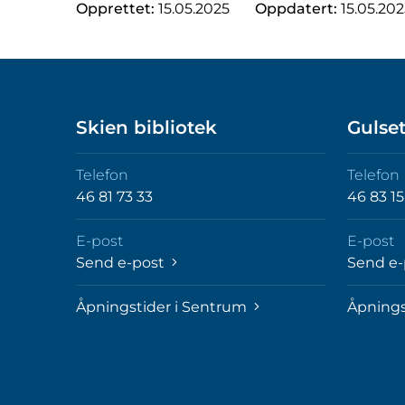
Opprettet:
15.05.2025
Oppdatert:
15.05.20
Skien bibliotek
Gulset
Telefon
Telefon
46 81 73 33
46 83 15
E-post
E-post
Send e-post
Send e
Åpningstider i Sentrum
Åpnings