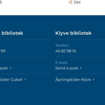
25
Del
 bibliotek
Klyve bibliotek
Telefon
 99
46 82 98 10
E-post
-post
Send e-post
tider Gulset
Åpningstider Klyve