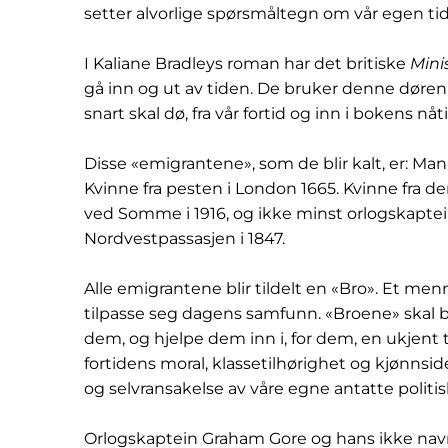
setter alvorlige spørsmåltegn om vår egen tid, 
I Kaliane Bradleys roman har det britiske
Minis
gå inn og ut av tiden. De bruker denne døren 
snart skal dø, fra vår fortid og inn i bokens nå
Disse «emigrantene», som de blir kalt, er: Man
Kvinne fra pesten i London 1665. Kvinne fra den 
ved Somme i 1916, og ikke minst orlogskaptei
Nordvestpassasjen i 1847.
Alle emigrantene blir tildelt en «Bro». Et me
tilpasse seg dagens samfunn. «Broene» ska
dem, og hjelpe dem inn i, for dem, en ukjent
fortidens moral, klassetilhørighet og kjønnsid
og selvransakelse av våre egne antatte politi
Orlogskaptein Graham Gore og hans ikke nav