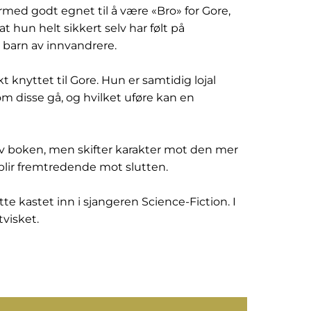
rmed godt egnet til å være «Bro» for Gore,
t at hun helt sikkert selv har følt på
 barn av innvandrere.
kt knyttet til Gore. Hun er samtidig lojal
lom disse gå, og hvilket uføre kan en
av boken, men skifter karakter mot den mer
lir fremtredende mot slutten.
e kastet inn i sjangeren Science-Fiction. I
visket.