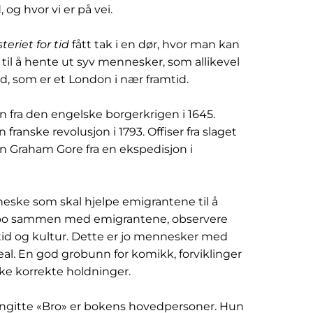
og hvor vi er på vei.
teriet for tid
fått tak i en dør, hvor man kan
til å hente ut syv mennesker, som allikevel
tid, som er et London i nær framtid.
n fra den engelske borgerkrigen i 1645.
franske revolusjon i 1793. Offiser fra slaget
n Graham Gore fra en ekspedisjon i
nneske som skal hjelpe emigrantene til å
l bo sammen med emigrantene, observere
 tid og kultur. Dette er jo mennesker med
eal. En god grobunn for komikk, forviklinger
ske korrekte holdninger.
ngitte «Bro» er bokens hovedpersoner. Hun