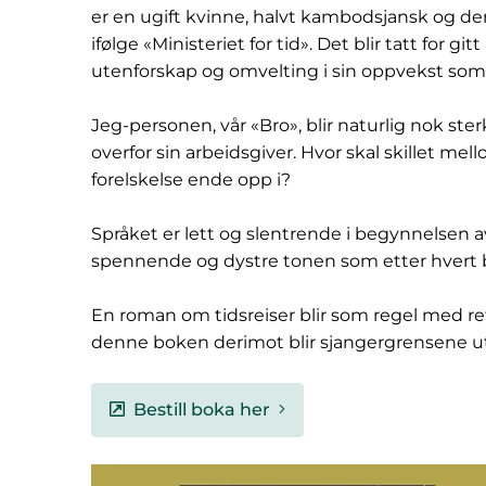
er en ugift kvinne, halvt kambodsjansk og de
ifølge «Ministeriet for tid». Det blir tatt for git
utenforskap og omvelting i sin oppvekst som
Jeg-personen, vår «Bro», blir naturlig nok ster
overfor sin arbeidsgiver. Hvor skal skillet mel
forelskelse ende opp i?
Språket er lett og slentrende i begynnelsen 
spennende og dystre tonen som etter hvert b
En roman om tidsreiser blir som regel med rett
denne boken derimot blir sjangergrensene ut
Bestill boka her