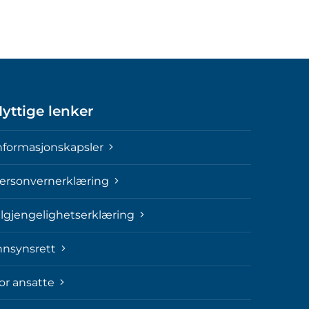
yttige lenker
nformasjonskapsler
ersonvernerklæring
ilgjengelighetserklæring
nnsynsrett
or ansatte