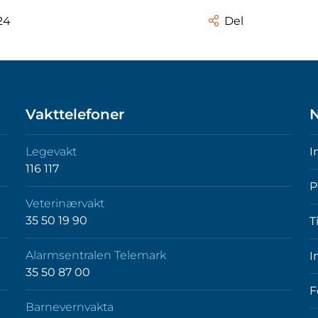
24
Del
Vakttelefoner
N
Legevakt
I
116 117
P
Veterinærvakt
35 50 19 90
T
Alarmsentralen Telemark
I
35 50 87 00
F
Barnevernvakta