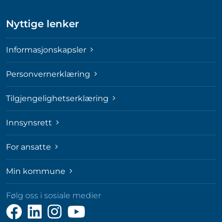
Nyttige lenker
Informasjonskapsler
Personvernerklæring
Tilgjengelighetserklæring
Innsynsrett
For ansatte
Min kommune
Følg oss i sosiale medier
Følg
Følg
Følg
Følg
oss
oss
oss
oss