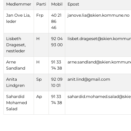
Medlemmer
Parti
Mobil
Epost
Jan Ove Lia,
Frp
40 21
janove.lia@skien.kommune.no
leder
86
46
Lisbeth
H
92 04
lisbet.drageset@skien.kommu
Drageset,
93 00
nestleder
Arne
H
91 33
arne.sandland@skien.kommun
Sandland
74 38
Anita
Sp
92 09
anit.lind@gmail.com
Lindgren
10 01
Sahardid
Ap
91 33
sahardid.mohamed.salad@sk
Mohamed
74 38
Salad