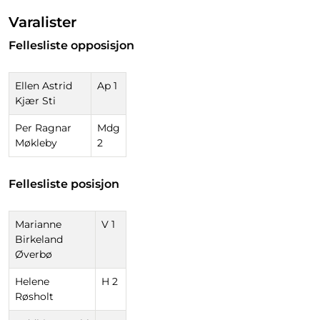
Varalister
Fellesliste opposisjon
Ellen Astrid
Ap 1
Kjær Sti
Per Ragnar
Mdg
Møkleby
2
Fellesliste posisjon
Marianne
V 1
Birkeland
Øverbø
Helene
H 2
Røsholt