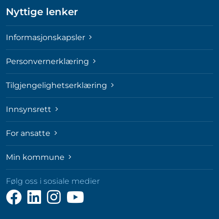
Nyttige lenker
Informasjonskapsler
Personvernerklæring
Tilgjengelighetserklæring
Innsynsrett
For ansatte
Min kommune
Følg oss i sosiale medier
Følg
Følg
Følg
Følg
oss
oss
oss
oss
på
på
på
på