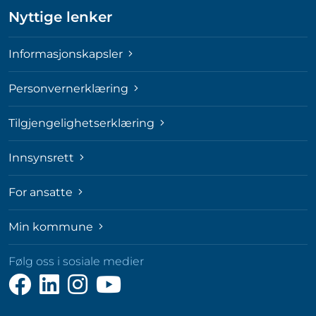
Nyttige lenker
Informasjonskapsler
Personvernerklæring
Tilgjengelighetserklæring
Innsynsrett
For ansatte
Min kommune
Følg oss i sosiale medier
Følg
Følg
Følg
Følg
oss
oss
oss
oss
på
på
på
på