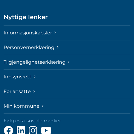
Nyttige lenker
Informasjonskapsler
Personvernerklæring
Tilgjengelighetserklæring
Innsynsrett
For ansatte
Min kommune
Følg oss i sosiale medier
Følg
Følg
Følg
Følg