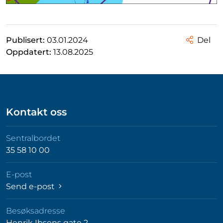
Publisert:
03.01.2024
Del
Oppdatert:
13.08.2025
Kontakt oss
Sentralbordet
35 58 10 00
E-post
Send e-post
Besøksadresse
Henrik Ibsens gate 2