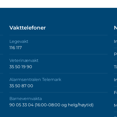
Vakttelefoner
N
Legevakt
I
116 117
P
Veterinærvakt
35 50 19 90
T
Alarmsentralen Telemark
I
35 50 87 00
F
Barnevernvakta
90 05 33 04 (16:00-08:00 og helg/høytid)
M