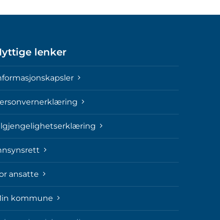
yttige lenker
nformasjonskapsler
ersonvernerklæring
ilgjengelighetserklæring
nnsynsrett
or ansatte
in kommune