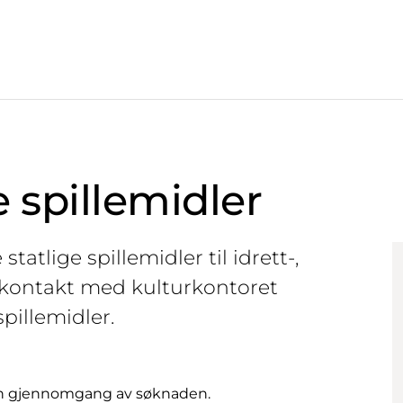
e spillemidler
tatlige spillemidler til idrett-,
Ta kontakt med kulturkontoret
pillemidler.
 en gjennomgang av søknaden.