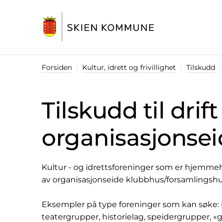
Startsiden
Forsiden
Kultur, idrett og frivillighet
Tilskudd
Tilskudd til drift
organisasjonse
Kultur - og idrettsforeninger som er hjemmehø
av organisasjonseide klubbhus/forsamlingshu
Eksempler på type foreninger som kan søke: idr
teatergrupper, historielag, speidergrupper, «