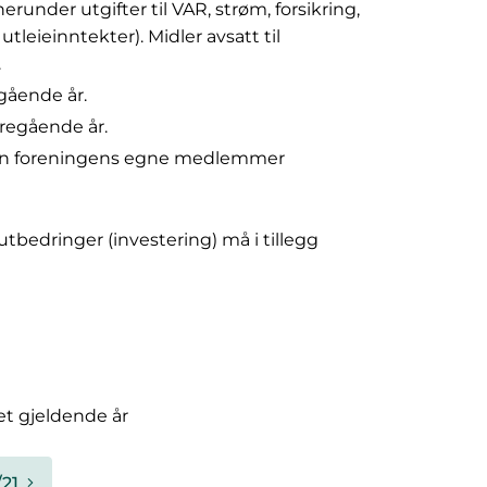
runder utgifter til VAR, strøm, forsikring,
utleieinntekter). Midler avsatt til
.
gående år.
oregående år.
e enn foreningens egne medlemmer
utbedringer (investering) må i tillegg
et gjeldende år
/21