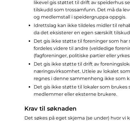
likevel gis støttet til drift av speiderhu
tilskudd som trossamfunn. Det må da leve
og medlemstall i speidergruppa oppgis.
Idrettslag kan ikke tildeles midler til re
da det eksisterer en egen særskilt tilskud
Det gis ikke støtte til foreninger som ha
fordeles videre til andre (veldedige forenin
(fagforeninger, politiske partier eller yr
Det gis ikke støtte til drift av foreningslo
næringsvirksomhet. Utleie av lokalet som 
regnes i denne sammenheng ikke som k
Det gis ikke støtte til lokaler som brukes
medlemmer eller eksterne brukere.
Krav til søknaden
Det søkes på eget skjema (se under) hvor vi 