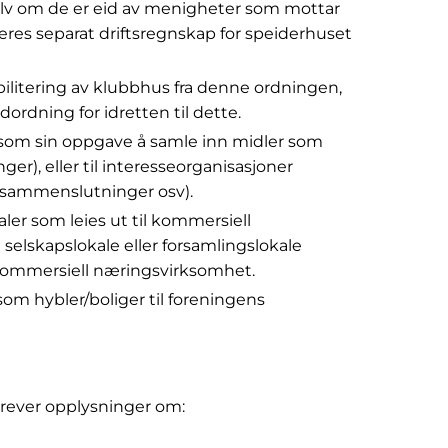
s selv om de er eid av menigheter som mottar
res separat driftsregnskap for speiderhuset
habilitering av klubbhus fra denne ordningen,
dordning for idretten til dette.
r som sin oppgave å samle inn midler som
ger), eller til interesseorganisasjoner
kessammenslutninger osv).
kaler som leies ut til kommersiell
selskapslokale eller forsamlingslokale
ommersiell næringsvirksomhet.
 som hybler/boliger til foreningens
krever opplysninger om: