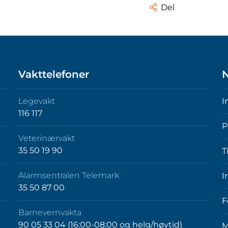
Del
Vakttelefoner
N
Legevakt
I
116 117
P
Veterinærvakt
35 50 19 90
T
Alarmsentralen Telemark
I
35 50 87 00
F
Barnevernvakta
90 05 33 04 (16:00-08:00 og helg/høytid)
M