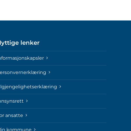
yttige lenker
nformasjonskapsler
ersonvernerklæring
ilgjengelighetserklæring
nnsynsrett
or ansatte
in kommune