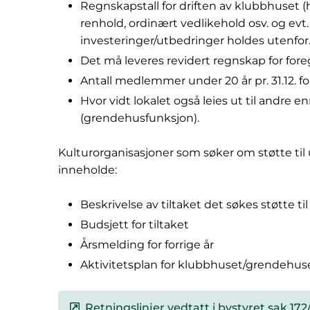
Regnskapstall for driften av klubbhuset (he
renhold, ordinært vedlikehold osv. og evt. 
investeringer/utbedringer holdes utenfor
Det må leveres revidert regnskap for fore
Antall medlemmer under 20 år pr. 31.12. f
Hvor vidt lokalet også leies ut til andr
(grendehusfunksjon).
Kulturorganisasjoner som søker om støtte til 
inneholde:
Beskrivelse av tiltaket det søkes støtte til
Budsjett for tiltaket
Årsmelding for forrige år
Aktivitetsplan for klubbhuset/grendehus
Retningslinjer vedtatt i bystyret sak 172