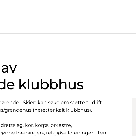
 av
ide klubbhus
rende i Skien kan søke om støtte til drift
s/grendehus (heretter kalt klubbhus).
ettslag, kor, korps, orkestre,
grønne foreninger», religiøse foreninger uten