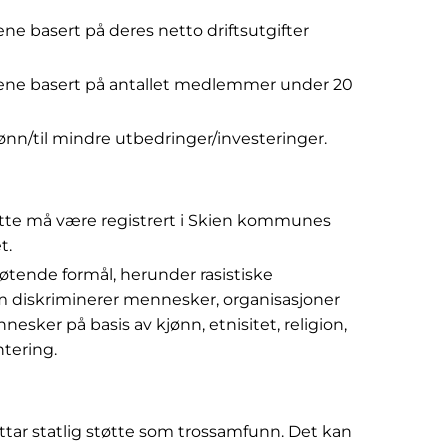
ene basert på deres netto driftsutgifter
ngene basert på antallet medlemmer under 20
jønn/til mindre utbedringer/investeringer.
tte må være registrert i Skien kommunes
t.
støtende formål, herunder rasistiske
om diskriminerer mennesker, organisasjoner
sker på basis av kjønn, etnisitet, religion,
ntering.
tar statlig støtte som trossamfunn. Det kan