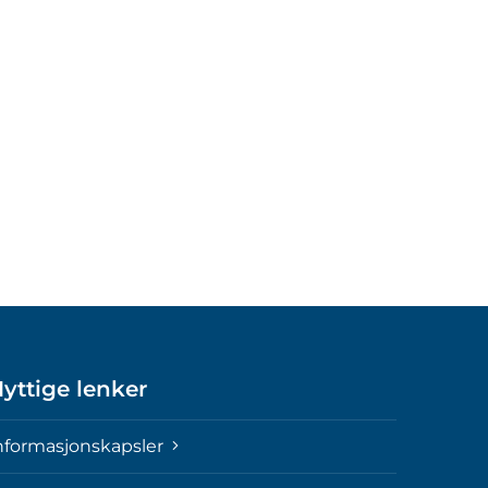
yttige lenker
nformasjonskapsler