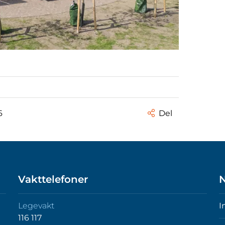
6
Del
Vakttelefoner
N
Legevakt
I
116 117