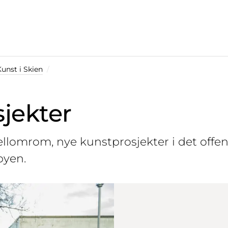
unst i Skien
jekter
ellomrom, nye kunstprosjekter i det offe
byen.