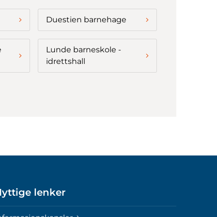
Duestien barnehage
e
Lunde barneskole -
idrettshall
yttige lenker