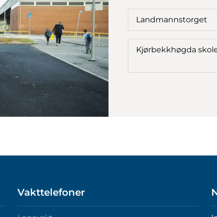
Landmannstorget
Kjørbekkhøgda skol
Vakttelefoner
N